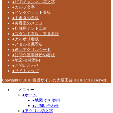
●LEDチャンネル箱文字
●カルプ文字
●インクジェット看板
●手書きの看板
●美容室のメニュー
●店舗用テント工事
●スタンド看板・置き看板
●アルポリ看板
●メタル金属看板
●透明アクリルシード
●訪問介護事務所の看板
●地図-会社案内
●お問い合わせ
●サイトマップ
Copyright © 2010 看板サインの大泉工芸 All Rights Reserved.
メニュー
●ホーム
●地図-会社案内
●お問い合わせ
●アクリル切文字