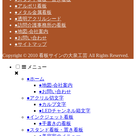
●アルポリ看板
●メタル金属看板
●透明アクリルシード
●訪問介護事務所の看板
●地図-会社案内
●お問い合わせ
●サイトマップ
Copyright © 2010 看板サインの大泉工芸 All Rights Reserved.
メニュー
●ホーム
●地図-会社案内
●お問い合わせ
●アクリル切文字
●カルプ文字
●LEDチャンネル箱文字
●インクジェット看板
●手書きの看板
●スタンド看板・置き看板